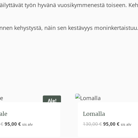
 säilyttävät työn hyvänä vuosikymmenestä toiseen. Ke
ennen kehystystä, näin sen kestävyys moninkertaistuu
Ale!
ale
Lomalla
Alkuperäinen
Nykyinen
Alkuperäinen
Nykyine
0
€
95,00
€
130,00
€
95,00
€
sis alv
sis alv
hinta
hinta
hinta
hinta