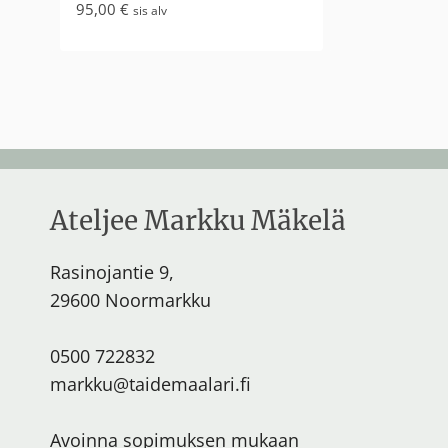
95,00
€
sis alv
Ateljee Markku Mäkelä
Rasinojantie 9,
29600 Noormarkku
0500 722832
markku@taidemaalari.fi
Avoinna sopimuksen mukaan