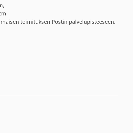
20,00 €.
m,
 cm
 ilmaisen toimituksen Postin palvelupisteeseen.