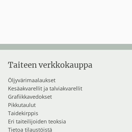
oli:
on:
oli:
on:
130,00 €.
95,00 €.
130,00 €.
95,00 €.
Taiteen verkkokauppa
Öljyvärimaalaukset
Kesäakvarellit
ja
talviakvarellit
Grafiikkavedokset
Pikkutaulut
Taidekirppis
Eri taiteilijoiden teoksia
Tietoa tilaustöistä