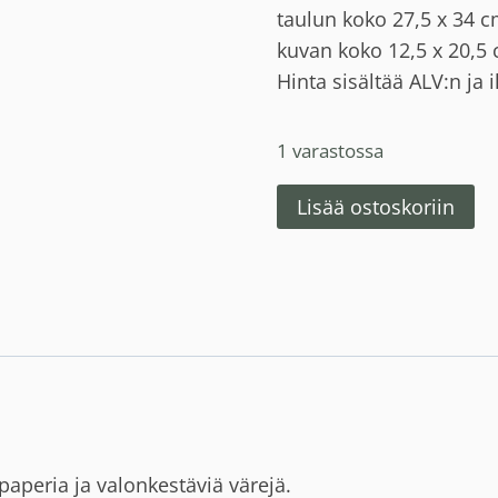
220,00 €.
1
taulun koko 27,5 x 34 c
kuvan koko 12,5 x 20,5
Hinta sisältää ALV:n ja
1 varastossa
Vauhdin
Lisää ostoskoriin
hurmaa
määrä
aperia ja valonkestäviä värejä.