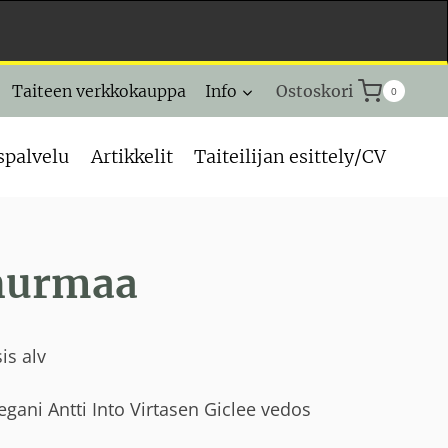
Taiteen verkkokauppa
Info
Ostoskori
0
spalvelu
Artikkelit
Taiteilijan esittely/CV
hurmaa
inen
ykyinen
sis alv
inta
gani Antti Into Virtasen Giclee vedos
n: