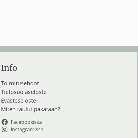
oli:
on:
240,00 €.
159,00 €.
Info
Toimitusehdot
Tietosuojaseloste
Evästeseloste
Miten taulut pakataan?
Facebookissa
Instagramissa