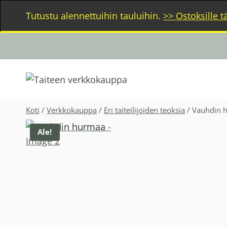
Siirry
Tutustu alennettuihin tauluihin.
>> Ostoksille t
sisältöön
Koti
/
Verkkokauppa
/
Eri taiteilijoiden teoksia
/
Vauhdin 
Ale!