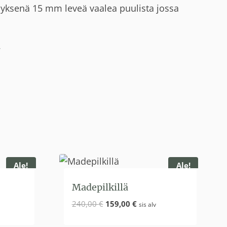
hyksenä 15 mm leveä vaalea puulista jossa
.
Ale!
Ale!
Madepilkillä
n
Alkuperäinen
Nykyinen
240,00
€
159,00
€
sis alv
hinta
hinta