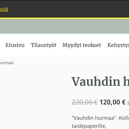
ästä
Etusivu
Tilaustyöt
Myydyt teokset
Kehysty
hurmaa
Vauhdin 
Alkuperä
N
220,00
€
120,00
€
hinta
h
”Vauhdin hurmaa” -Kolle
oli:
o
taidepaperille,