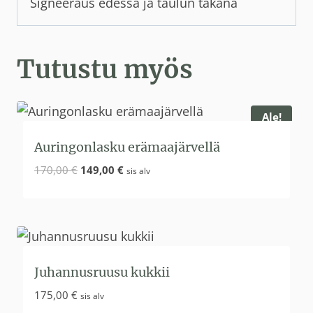
Signeeraus edessä ja taulun takana
Tutustu myös
Ale!
Auringonlasku erämaajärvellä
Alkuperäinen
Nykyinen
170,00
€
149,00
€
sis alv
hinta
hinta
oli:
on:
170,00 €.
149,00 €.
Juhannusruusu kukkii
175,00
€
sis alv