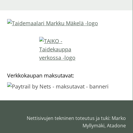
Verkkokaupan maksutavat:
Nettisivujen tekninen toteutus ja tuki: Marko
Myllymäki, Atadone