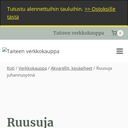
Siirry
Tutustu alennettuihin tauluihin.
>> Ostoksille
sisältöön
tästä
Taiteen verkkokauppa
0
Koti
/
Verkkokauppa
/
Akvarellit, kesäaiheet
/
Ruusuja
juhannusyönä
Ruusuja