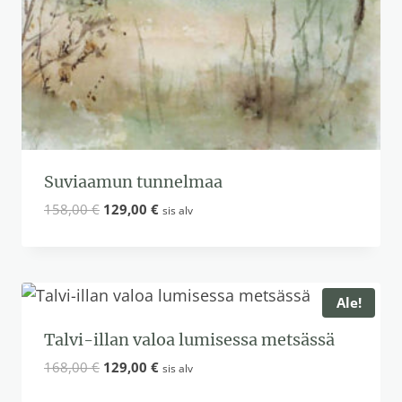
Suviaamun tunnelmaa
Alkuperäinen
Nykyinen
158,00
€
129,00
€
sis alv
hinta
hinta
oli:
on:
158,00 €.
129,00 €.
Ale!
Talvi-illan valoa lumisessa metsässä
Alkuperäinen
Nykyinen
168,00
€
129,00
€
sis alv
hinta
hinta