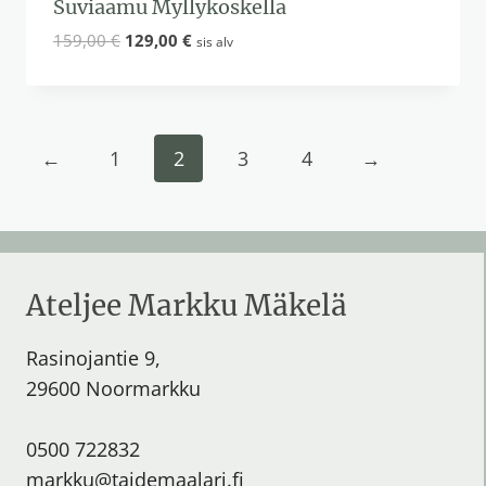
Suviaamu Myllykoskella
Alkuperäinen
Nykyinen
159,00
€
129,00
€
sis alv
hinta
hinta
oli:
on:
159,00 €.
129,00 €.
←
1
2
3
4
→
Ateljee Markku Mäkelä
Rasinojantie 9,
29600 Noormarkku
0500 722832
markku@taidemaalari.fi