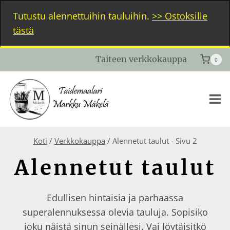
Siirry
Tutustu alennettuihin tauluihin.
>> Ostoksille
sisältöön
tästä
Taiteen verkkokauppa
0
Koti
/
Verkkokauppa
/
Alennetut taulut
- Sivu 2
Alennetut taulut
Edullisen hintaisia ja parhaassa
superalennuksessa olevia tauluja. Sopisiko
joku näistä sinun seinällesi. Vai löytäisitkö