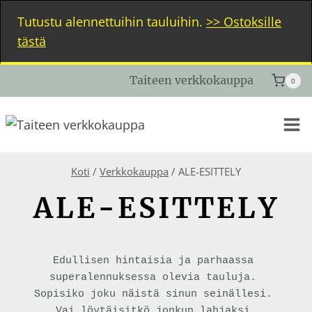
Siirry
Tutustu alennettuihin tauluihin.
>> Ostoksille
sisältöön
tästä
Taiteen verkkokauppa
0
Koti
/
Verkkokauppa
/
ALE-ESITTELY
ALE-ESITTELY
Edullisen hintaisia ja parhaassa 
superalennuksessa olevia tauluja. 
Sopisiko joku näistä sinun seinällesi. 
Vai löytäisitkö jonkun lahjaksi 