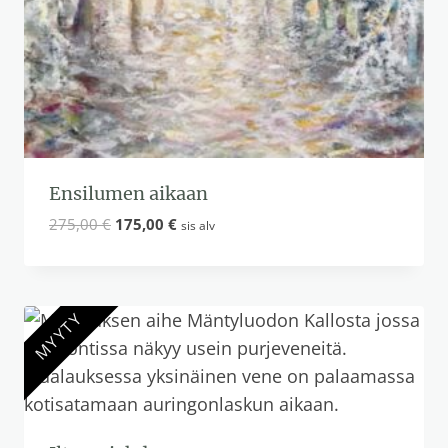
Ensilumen aikaan
Alkuperäinen
Nykyinen
275,00
€
175,00
€
sis alv
hinta
hinta
oli:
on:
275,00 €.
175,00 €.