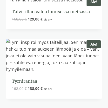
Ale!
Talvi-illan valoa lumisessa metsässä
Alkuperäinen
Nykyinen
168,00
€
129,00
€
sis alv
hinta
hinta
oli:
on:
168,00 €.
129,00 €.
Ale!
Tyrnirantaa
Alkuperäinen
Nykyinen
168,00
€
138,00
€
sis alv
hinta
hinta
oli:
on:
168,00 €.
138,00 €.