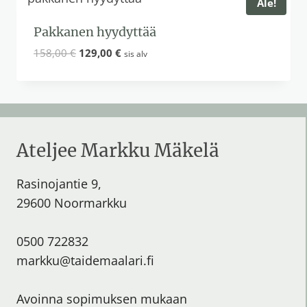
Ale!
Pakkanen hyydyttää
Alkuperäinen
Nykyinen
158,00
€
129,00
€
sis alv
hinta
hinta
oli:
on:
158,00 €.
129,00 €.
Ateljee Markku Mäkelä
Rasinojantie 9,
29600 Noormarkku
0500 722832
markku@taidemaalari.fi
Avoinna sopimuksen mukaan