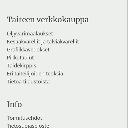
Taiteen verkkokauppa
Öljyvärimaalaukset
Kesäakvarellit
ja
talviakvarellit
Grafiikkavedokset
Pikkutaulut
Taidekirppis
Eri taiteilijoiden teoksia
Tietoa tilaustöistä
Info
Toimitusehdot
Tietosuojaseloste