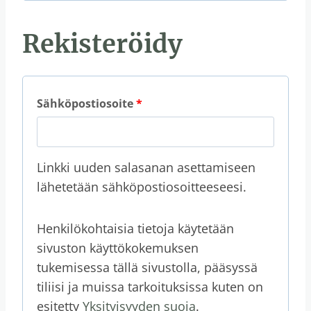
t
n
a
Rekisteröidy
a
n
V
Sähköpostiosoite
*
a
a
Linkki uuden salasanan asettamiseen
d
lähetetään sähköpostiosoitteeseesi.
i
Henkilökohtaisia tietoja käytetään
t
sivuston käyttökokemuksen
a
tukemisessa tällä sivustolla, pääsyssä
tiliisi ja muissa tarkoituksissa kuten on
a
esitetty
Yksityisyyden suoja
.