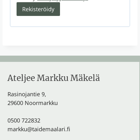
n
Rekisteröidy
Ateljee Markku Mäkelä
Rasinojantie 9,
29600 Noormarkku
0500 722832
markku@taidemaalari.fi