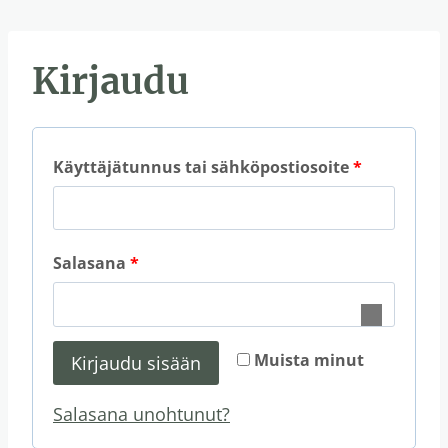
Kirjaudu
V
Käyttäjätunnus tai sähköpostiosoite
*
a
a
V
Salasana
*
d
a
i
a
t
Muista minut
Kirjaudu sisään
d
a
Salasana unohtunut?
i
a