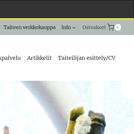
Taiteen verkkokauppa
Info
Ostoskori
0
spalvelu
Artikkelit
Taiteilijan esittely/CV