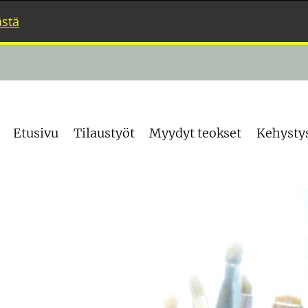
ästä
Etusivu
Tilaustyöt
Myydyt teokset
Kehysty