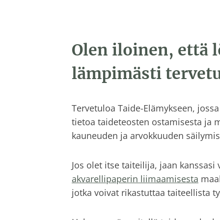
Olen iloinen, että l
lämpimästi tervetu
Tervetuloa Taide-Elämykseen, jossa t
tietoa taideteosten ostamisesta ja 
kauneuden ja arvokkuuden säilymisen
Jos olet itse taiteilija, jaan kanssasi 
akvarellipaperin liimaamisesta
maala
jotka voivat rikastuttaa taiteellista t