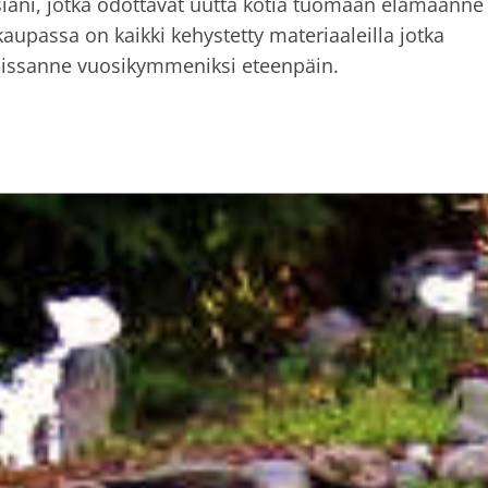
iani, jotka odottavat uutta kotia tuomaan elämäänne
aupassa on kaikki kehystetty materiaaleilla jotka
odissanne vuosikymmeniksi eteenpäin.