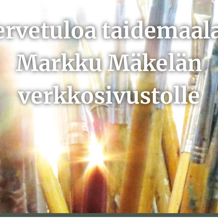
ervetuloa taidemaala
Markku Mäkelän
verkkosivustolle