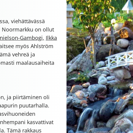
ssa, viehättävässä
. Noormarkku on ollut
anielson-Gambogi,
Ilkka
jaitsee myös Ahlström
Tämä vehreä ja
tomasti maalausaiheita
on, ja piirtäminen oli
naapurin puutarhalla.
 kasvihuoneiden
Vanhempani kasvattivat
lla. Tämä rakkaus