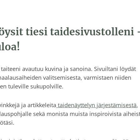
öysit tiesi taidesivustolleni 
loa!
aiteeni avautuu kuvina ja sanoina. Sivuiltani löydät
maalausaiheiden valitsemisesta, varmistaen niiden
 tuleville sukupolville.
vinkkejä ja artikkeleita
taidenäyttelyn järjestämisestä
,
uspohjalle sekä monista muista inspiroivista aiheist
yötäsi.