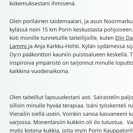
kokemuksestani ihmisenä.
Olen porilainen taidemaalari, ja asun Noormarku
kylässä noin 15 km Porin keskustasta pohjoiseen
koti monille tunnetuille taiteilijoille, kuten
Elin D
Lammi
ja Anja Karkku-Hohti. Kylän sydämessä si
Oy:n pääkonttori kauniin puistoalueen keskellä. 
inspiroiva ympäristö on tarjonnut minulle loput
kaikkina vuodenaikoina.
Olen taiteillut lapsuudestani asti. Sairastelin palj
silloin minulle hyvää terapiaa. Isäni työskenteli 
Vierailin siellä usein. Voinkin sanoa kasvaneeni
varjossa. Monenlaisiin kukkiin oli ilo tutustua. 
myös kotona kukkia, joita myin Porin Kauppatori