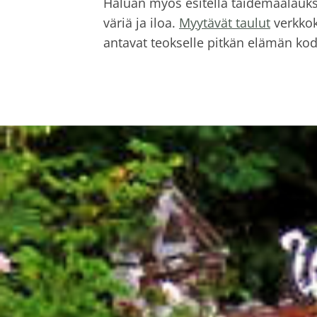
Haluan myös esitellä taidemaalauks
väriä ja iloa.
Myytävät taulut
verkkok
antavat teokselle pitkän elämän k